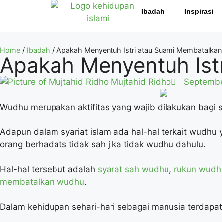
Ibadah
Inspirasi
Home
/
Ibadah
/
Apakah Menyentuh Istri atau Suami Membatalka
Apakah Menyentuh Ist
Mujtahid Ridho
Septembe
Wudhu merupakan aktifitas yang wajib dilakukan bagi s
Adapun dalam syariat islam ada hal-hal terkait wudhu
orang berhadats tidak sah jika tidak wudhu dahulu.
Hal-hal tersebut adalah
syarat sah wudhu
,
rukun wudh
membatalkan wudhu
.
Dalam kehidupan sehari-hari sebagai manusia terdapat 