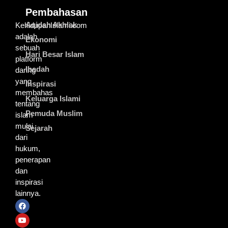
Pembahasan
Aqidah Akhlak
KehidupanIslami.com
adalah
Ekonomi
sebuah
Hari Besar Islam
platform
Ibadah
daring
yang
Inspirasi
membahas
Keluarga Islami
tentang
Pemuda Muslim
islam
mulai
Sejarah
dari
hukum,
penerapan
dan
inspirasi
lainnya.