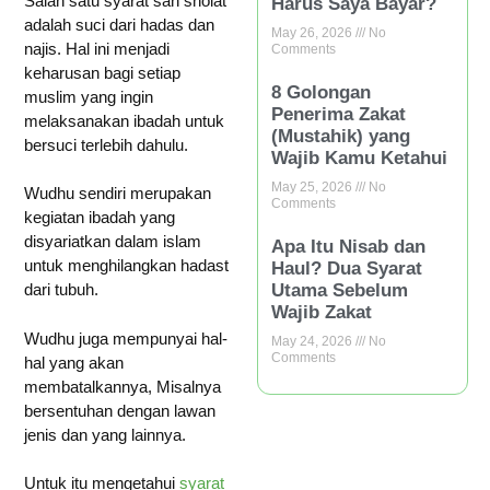
Salah satu syarat sah sholat
Harus Saya Bayar?
adalah suci dari hadas dan
May 26, 2026
No
najis. Hal ini menjadi
Comments
keharusan bagi setiap
8 Golongan
muslim yang ingin
Penerima Zakat
melaksanakan ibadah untuk
(Mustahik) yang
bersuci terlebih dahulu.
Wajib Kamu Ketahui
May 25, 2026
No
Wudhu sendiri merupakan
Comments
kegiatan ibadah yang
disyariatkan dalam islam
Apa Itu Nisab dan
untuk menghilangkan hadast
Haul? Dua Syarat
Utama Sebelum
dari tubuh.
Wajib Zakat
Wudhu juga mempunyai hal-
May 24, 2026
No
Comments
hal yang akan
membatalkannya, Misalnya
bersentuhan dengan lawan
jenis dan yang lainnya.
Untuk itu mengetahui
syarat