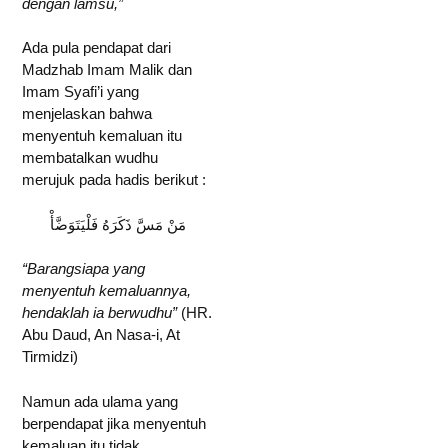
dengan lamsu,”
Ada pula pendapat dari
Madzhab Imam Malik dan
Imam Syafi’i yang
menjelaskan bahwa
menyentuh kemaluan itu
membatalkan wudhu
merujuk pada hadis berikut :
مَنْ مَسَّ ذَكَرَهُ فَلْيَتَوَضَّأْ
“Barangsiapa yang
menyentuh kemaluannya,
hendaklah ia berwudhu”
(HR.
Abu Daud, An Nasa-i, At
Tirmidzi)
Namun ada ulama yang
berpendapat jika menyentuh
kemaluan itu tidak