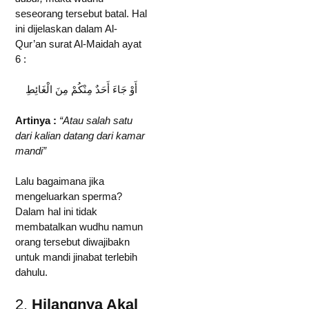
seseorang tersebut batal. Hal
ini dijelaskan dalam Al-
Qur’an surat Al-Maidah ayat
6 :
أَوْ جَاءَ أَحَدٌ مِنْكُمْ مِنَ الْغَائِطِ
Artinya :
“Atau salah satu
dari kalian datang dari kamar
mandi”
Lalu bagaimana jika
mengeluarkan sperma?
Dalam hal ini tidak
membatalkan wudhu namun
orang tersebut diwajibakn
untuk mandi jinabat terlebih
dahulu.
2.
Hilangnya Akal