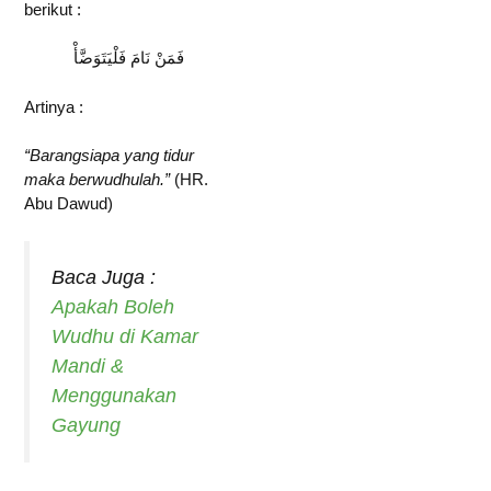
berikut :
فَمَنْ نَامَ فَلْيَتَوَضَّأْ
Artinya :
“Barangsiapa yang tidur
maka berwudhulah.”
(HR.
Abu Dawud)
Baca Juga :
Apakah Boleh
Wudhu di Kamar
Mandi &
Menggunakan
Gayung