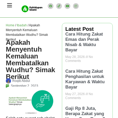
Home
/
Ibadah
/
Apakah
Latest Post
Menyentuh Kemaluan
Cara Hitung Zakat
Membatalkan Wudhu? Simak
Emas dan Perak
Berikut
Apakah
Nisab & Waktu
Menyentuh
Bayar
Kemaluan
May 28, 2026
No
Membatalkan
Comments
Wudhu? Simak
Cara Hitung Zakat
Berikut
Penghasilan untuk
Roqib Abdul
Karyawan & Waktu
September 2, 2023
Bayar
May 27, 2026
No
Comments
Gaji Rp 8 Juta,
Berapa Zakat yang