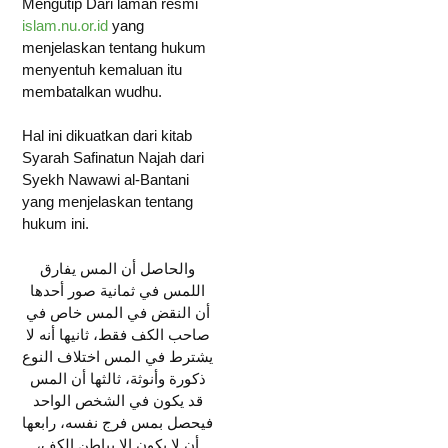
Mengutip Dari laman resmi
islam.nu.or.id
yang
menjelaskan tentang hukum
menyentuh kemaluan itu
membatalkan wudhu.
Hal ini dikuatkan dari kitab
Syarah Safinatun Najah dari
Syekh Nawawi al-Bantani
yang menjelaskan tentang
hukum ini.
والحاصل أن المس يفارق
اللمس في ثمانية صور أحدها
أن النقض في المس خاص في
صاحب الكف فقط، ثانيها أنه لا
يشترط في المس اختلاف النوع
ذكورة وأنوثة، ثالثها أن المس
قد يكون في الشخص الواحد
فيحصل بمس فرج نفسه، رابعها
أن لا يكون إلا بباطن الكف،