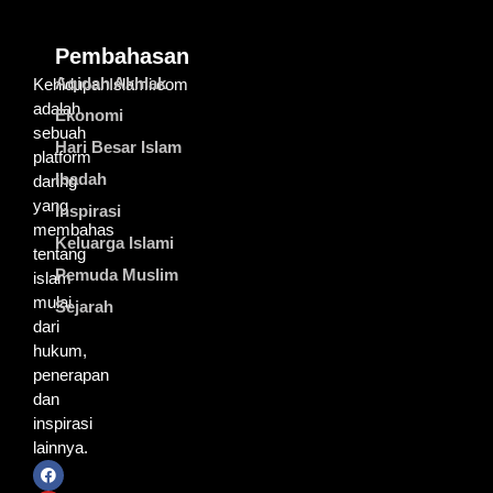
Pembahasan
Aqidah Akhlak
KehidupanIslami.com
adalah
Ekonomi
sebuah
Hari Besar Islam
platform
Ibadah
daring
yang
Inspirasi
membahas
Keluarga Islami
tentang
Pemuda Muslim
islam
mulai
Sejarah
dari
hukum,
penerapan
dan
inspirasi
lainnya.