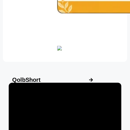
QolbShort