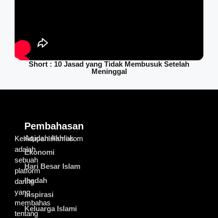
Short : 10 Jasad yang Tidak Membusuk Setelah
Meninggal
Pembahasan
Aqidah Akhlak
KehidupanIslami.com
adalah
Ekonomi
sebuah
Hari Besar Islam
platform
Ibadah
daring
yang
Inspirasi
membahas
Keluarga Islami
tentang