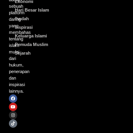
Ekonomi
sebuah
Hari Besar Islam
platform
Ibadah
daring
yang
Inspirasi
membahas
Keluarga Islami
tentang
Pemuda Muslim
islam
mulai
Sejarah
dari
hukum,
penerapan
dan
inspirasi
lainnya.