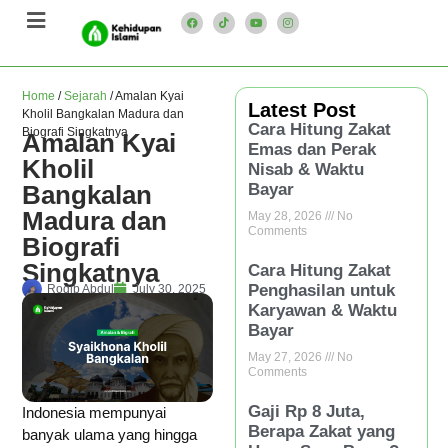
Home
/
Sejarah
/
Amalan Kyai
Latest Post
Kholil Bangkalan Madura dan
Cara Hitung Zakat
Biografi Singkatnya
Amalan Kyai
Emas dan Perak
Kholil
Nisab & Waktu
Bangkalan
Bayar
Madura dan
May 28, 2026
No
Comments
Biografi
Singkatnya
Cara Hitung Zakat
Penghasilan untuk
Roqib Abdul
July 30, 2025
Karyawan & Waktu
Bayar
May 27, 2026
No
Comments
Gaji Rp 8 Juta,
Indonesia mempunyai
Berapa Zakat yang
banyak ulama yang hingga