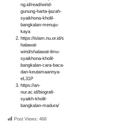
ng.id/read/wirid-
gunung-harta-ijazah-
syaikhona-kholil-
bangkalan-menuju-
kaya
https://islam.nu.or.id/s
halawat-
wirid/shalawat-ilmu-
syaikhona-kholil-
bangkalan-cara-baca-
dan-keutamaannya-
eL31P
https://an-
nur.ac.id/biografi-
syaikh-kholil-
bangkalan-madura/
Post Views:
468