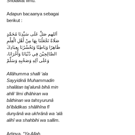
Sholawat Ilmu.
Adapun bacaanya sebagai
berikut :
اَللهم صَلِّ عَلَى سَيِّدِنَا مُحَمَّدٍ
صَلَاةً تَجْعَلُنَا بِهَا مِنْ أَهْلِ الْعِلْمِ
ظَاهِرًا وَبَاطِنًا وَتَحْشُرُنَا بِعِبَادِكَ
الصَّالِحِيْنَ فِي دُنْيَانَا وَأُخْرَانَا،
وَعَلَى آلِهِ وَصَحْبِهِ وَسَلِّمْ
Allâhumma shalli ‘ala
Sayyidinâ Muhammadin
shalâtan taj’alunâ bihâ min
ahlil ‘ilmi dhâhiran wa
bâthinan wa tahsyurunâ
bi’ibâdikas shâlihîna fî
dunyânâ wa ukhrânâ wa ‘alâ
alihî wa shahbihi wa sallim.
Artinya,
“Ya Allah,