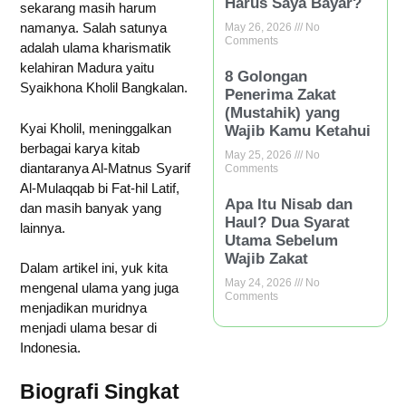
Harus Saya Bayar?
sekarang masih harum
namanya. Salah satunya
May 26, 2026
No
Comments
adalah ulama kharismatik
kelahiran Madura yaitu
8 Golongan
Syaikhona Kholil Bangkalan.
Penerima Zakat
(Mustahik) yang
Kyai Kholil, meninggalkan
Wajib Kamu Ketahui
berbagai karya kitab
May 25, 2026
No
diantaranya Al-Matnus Syarif
Comments
Al-Mulaqqab bi Fat-hil Latif,
Apa Itu Nisab dan
dan masih banyak yang
Haul? Dua Syarat
lainnya.
Utama Sebelum
Wajib Zakat
Dalam artikel ini, yuk kita
May 24, 2026
No
mengenal ulama yang juga
Comments
menjadikan muridnya
menjadi ulama besar di
Indonesia.
Biografi Singkat