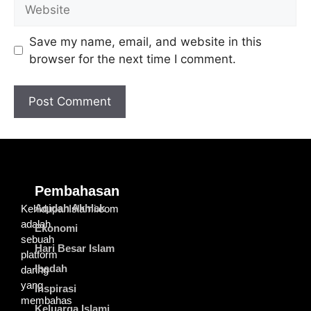
Save my name, email, and website in this
browser for the next time I comment.
Pembahasan
Aqidah Akhlak
KehidupanIslami.com
adalah
Ekonomi
sebuah
Hari Besar Islam
platform
Ibadah
daring
yang
Inspirasi
membahas
Keluarga Islami