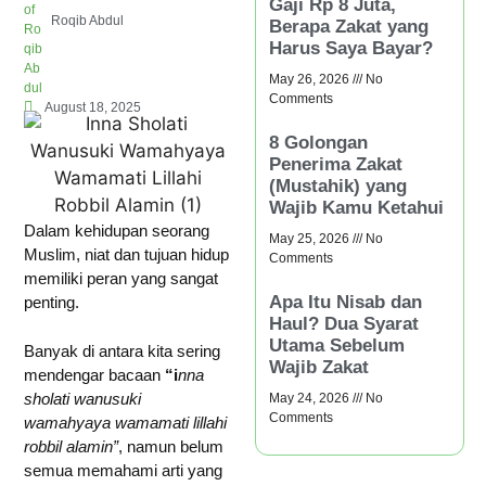
Gaji Rp 8 Juta,
Roqib Abdul
Berapa Zakat yang
Harus Saya Bayar?
May 26, 2026
No
Comments
August 18, 2025
8 Golongan
Penerima Zakat
(Mustahik) yang
Wajib Kamu Ketahui
Dalam kehidupan seorang
May 25, 2026
No
Muslim, niat dan tujuan hidup
Comments
memiliki peran yang sangat
Apa Itu Nisab dan
penting.
Haul? Dua Syarat
Utama Sebelum
Banyak di antara kita sering
Wajib Zakat
mendengar bacaan
“i
nna
sholati wanusuki
May 24, 2026
No
Comments
wamahyaya wamamati lillahi
robbil alamin”
, namun belum
semua memahami arti yang