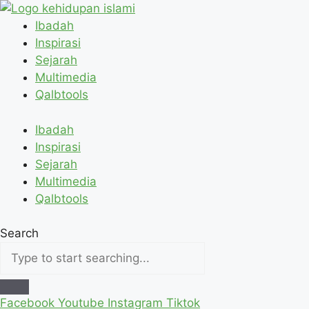
Skip
to
Ibadah
content
Inspirasi
Sejarah
Multimedia
Qalbtools
Ibadah
Inspirasi
Sejarah
Multimedia
Qalbtools
Search
Facebook
Youtube
Instagram
Tiktok