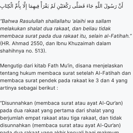
أَنَّ رَسُولَ اللَّهِ جَاءَ فَصَلَّى رَكْعَتَيْنِ لَمْ يَقْرَأْ فِيهِمَا إِلَّا بِأُمِّ الْكِتَابِ
“Bahwa Rasulullah shallallahu ‘alaihi wa sallam
melakukan shalat dua rakaat, dan beliau tidak
membaca surat pada dua rakaat itu, selain al-Fatihah.”
(HR. Ahmad 2550, dan Ibnu Khuzaimah dalam
shahihnya no. 513).
Mengutip dari kitab Fath Mu’in, disana menjelaskan
tentang hukum membaca surat setelah Al-Fatihah dan
membaca surat pendek pada rakaat ke 3 dan 4 yang
artinya sebagai berikut :
“Disunnahkan (membaca surat atau ayat Al-Qur’an)
pada dua rakaat yang pertama dari shalat yang
berjumlah empat rakaat atau tiga rakaat, dan tidak
disunnahkan (membaca surat atau ayat Al-Qur’an)
pada dua rakaat yang akhir kecuali bagi makmum