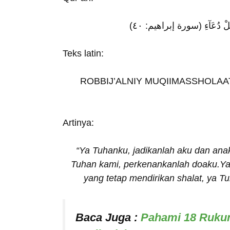
َقَبَّلْ دُعَآءِ (سورة إبراهيم: ٤٠
Teks latin:
ROBBIJ’ALNIY MUQIIMASSHOLAA
Artinya:
“Ya Tuhanku, jadikanlah aku dan anak
Tuhan kami, perkenankanlah doaku.Ya
yang tetap mendirikan shalat, ya T
Baca Juga :
Pahami 18 Rukun