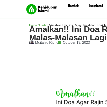
Ibadah
Inspirasi
Home
/
Ibadah
/
Amalkan!! Ini Doa Rajin Sholat dan Tidak 
Amalkan!! Ini Doa R
Malas-Malasan Lagi
Mujtahid Ridho
October 19, 2023