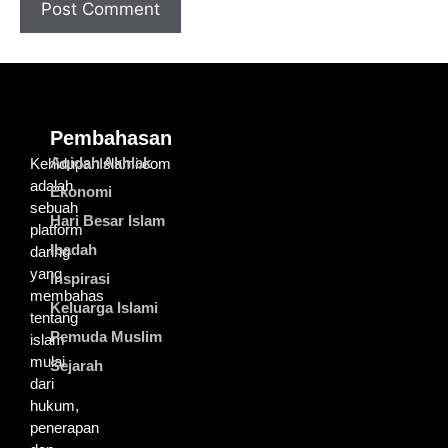
Pembahasan
Aqidah Akhlak
KehidupanIslami.com
adalah
Ekonomi
sebuah
Hari Besar Islam
platform
Ibadah
daring
yang
Inspirasi
membahas
Keluarga Islami
tentang
Pemuda Muslim
islam
mulai
Sejarah
dari
hukum,
penerapan