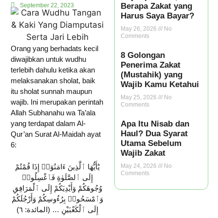
Berapa Zakat yang
September 22, 2023
Harus Saya Bayar?
May 26, 2026
No
Comments
Orang yang berhadats kecil
8 Golongan
diwajibkan untuk wudhu
Penerima Zakat
terlebih dahulu ketika akan
(Mustahik) yang
melaksanakan sholat, baik
Wajib Kamu Ketahui
itu sholat sunnah maupun
May 25, 2026
No
wajib. Ini merupakan perintah
Comments
Allah Subhanahu wa Ta’ala
yang terdapat dalam Al-
Apa Itu Nisab dan
Haul? Dua Syarat
Qur’an Surat Al-Maidah ayat
Utama Sebelum
6:
Wajib Zakat
يَٰٓأَيُّهَا ٱلَّذِينَ ءَامَنُوٓا۟ إِذَا قُمْتُمْ
May 24, 2026
No
Comments
إِلَى ٱلصَّلَوٰةِ فَٱغْسِلُوا۟
وُجُوهَكُمْ وَأَيْدِيَكُمْ إِلَى ٱلْمَرَافِقِ
وَٱمْسَحُوا۟ بِرُءُوسِكُمْ وَأَرْجُلَكُمْ
إِلَى ٱلْكَعْبَيْنِ … (المائدة: ٦)