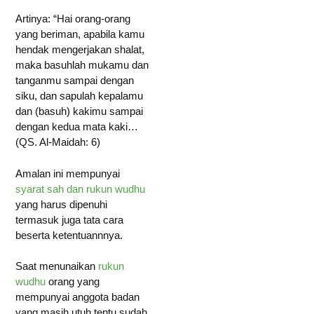
Artinya: “Hai orang-orang
yang beriman, apabila kamu
hendak mengerjakan shalat,
maka basuhlah mukamu dan
tanganmu sampai dengan
siku, dan sapulah kepalamu
dan (basuh) kakimu sampai
dengan kedua mata kaki…
(QS. Al-Maidah: 6)
Amalan ini mempunyai
syarat sah dan rukun wudhu
yang harus dipenuhi
termasuk juga tata cara
beserta ketentuannnya.
Saat menunaikan
rukun
wudhu
orang yang
mempunyai anggota badan
yang masih utuh tentu sudah