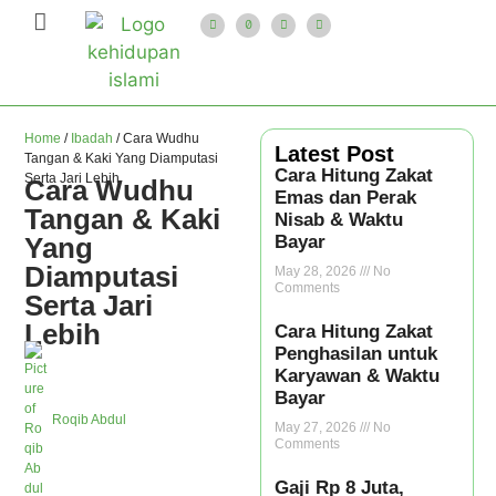
Home
/
Ibadah
/
Cara Wudhu
Latest Post
Tangan & Kaki Yang Diamputasi
Cara Hitung Zakat
Serta Jari Lebih
Cara Wudhu
Emas dan Perak
Tangan & Kaki
Nisab & Waktu
Yang
Bayar
Diamputasi
May 28, 2026
No
Comments
Serta Jari
Lebih
Cara Hitung Zakat
Penghasilan untuk
Karyawan & Waktu
Bayar
Roqib Abdul
May 27, 2026
No
Comments
Gaji Rp 8 Juta,