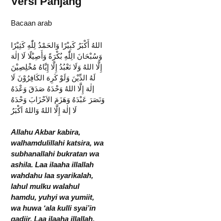
Versi Panjang
Bacaan arab
اللهُ أَكْبَرُ كَبِيْرًا وَالحَمْدُ لِلّٰهِ كَثِيْرًا
وَسُبْحَانَ الِلّٰهِ بُكْرَةً وَأَصِيْلًا لَا إلٰهَ
إِلَّا اللهُ وَلَا نَعْبُدُ إِلَّا إِيَّاهُ مُخْلِصِيْنَ
لَهُ الدِّيْنَ وَلَوْ كَرِهَ الكَافِرُوْنَ لَا
إلٰهَ إِلَّا اللهُ وَحْدَهُ صَدَقَ وَعْدَهُ
وَنَصَرَ عَبْدَهُ وَهَزَمَ الاَحْزَابَ وَحْدَهُ
لَا إلٰهَ إِلَّا اللهُ وَاللهُ اَكْبَرُ
Allahu Akbar kabira,
walhamdulillahi katsira, wa
subhanallahi bukratan wa
ashila. Laa ilaaha illallah
wahdahu laa syarikalah,
lahul mulku walahul
hamdu, yuhyi wa yumiit,
wa huwa ‘ala kulli syai’in
qadiir. Laa ilaaha illallah,