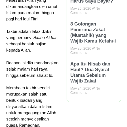
kebesaran Allah yang
Harus Saya Bayar?
dikumandangkan oleh umat
May 26, 2026
No
Islam pada malam hingga
Comments
pagi hari Idul Fitri.
8 Golongan
Penerima Zakat
Takbir adalah lafaz dzikir
(Mustahik) yang
yang berbunyi
Allahu Akbar
Wajib Kamu Ketahui
sebagai bentuk pujian
May 25, 2026
No
kepada Allah.
Comments
Bacaan ini dikumandangkan
Apa Itu Nisab dan
sejak malam hari raya
Haul? Dua Syarat
Utama Sebelum
hingga sebelum shalat Id.
Wajib Zakat
Membaca takbir sendiri
May 24, 2026
No
Comments
merupakan salah satu
bentuk ibadah yang
disyariatkan dalam Islam
untuk mengagungkan Allah
setelah menyelesaikan
puasa Ramadhan.