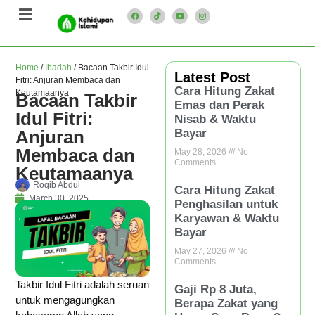
Home
/
Ibadah
/
Bacaan Takbir Idul
Latest Post
Fitri: Anjuran Membaca dan
Cara Hitung Zakat
Keutamaanya
Bacaan Takbir
Emas dan Perak
Idul Fitri:
Nisab & Waktu
Anjuran
Bayar
Membaca dan
May 28, 2026
No
Comments
Keutamaanya
Roqib Abdul
Cara Hitung Zakat
March 30, 2025
Penghasilan untuk
Karyawan & Waktu
Bayar
May 27, 2026
No
Comments
Takbir Idul Fitri adalah seruan
Gaji Rp 8 Juta,
untuk mengagungkan
Berapa Zakat yang