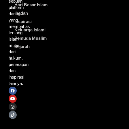
sebuah
Hari Besar Islam
platform
Ibadah
daring
yang
Inspirasi
membahas
Keluarga Islami
tentang
Pemuda Muslim
islam
mulai
Sejarah
dari
hukum,
penerapan
dan
inspirasi
lainnya.