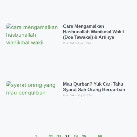
Cara Mengamalkan
Hasbunallah Wanikmal Wakil
(Doa Tawakal) & Artinya
Roqib Abdul
June 1, 2024
Mau Qurban? Yuk Cari Tahu
Syarat Sah Orang Berqurban
Roqib Abdul
May 30, 2024
1
…
31
32
33
34
35
…
50