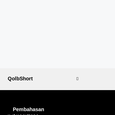
QolbShort
Pembahasan