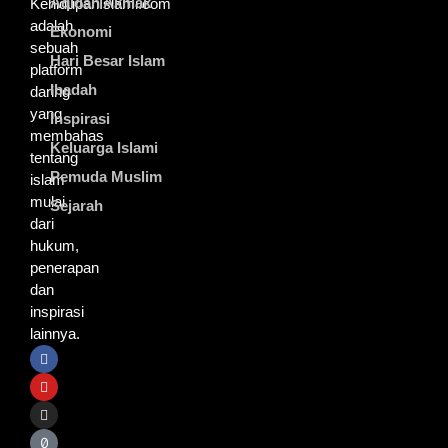
Aqidah Akhlak
KehidupanIslami.com
adalah
Ekonomi
sebuah
Hari Besar Islam
platform
Ibadah
daring
yang
Inspirasi
membahas
Keluarga Islami
tentang
Pemuda Muslim
islam
mulai
Sejarah
dari
hukum,
penerapan
dan
inspirasi
lainnya.