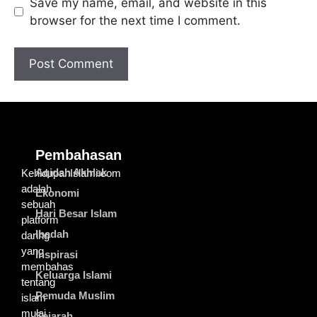
Save my name, email, and website in this
browser for the next time I comment.
Pembahasan
Aqidah Akhlak
KehidupanIslami.com
adalah
Ekonomi
sebuah
Hari Besar Islam
platform
Ibadah
daring
yang
Inspirasi
membahas
Keluarga Islami
tentang
Pemuda Muslim
islam
mulai
Sejarah