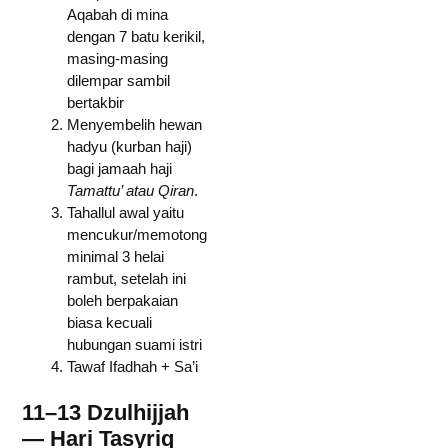
Aqabah di mina
dengan 7 batu kerikil,
masing-masing
dilempar sambil
bertakbir
Menyembelih hewan
hadyu (kurban haji)
bagi jamaah haji
Tamattu’ atau Qiran
.
Tahallul awal yaitu
mencukur/memotong
minimal 3 helai
rambut, setelah ini
boleh berpakaian
biasa kecuali
hubungan suami istri
Tawaf Ifadhah + Sa’i
11–13 Dzulhijjah
— Hari Tasyriq