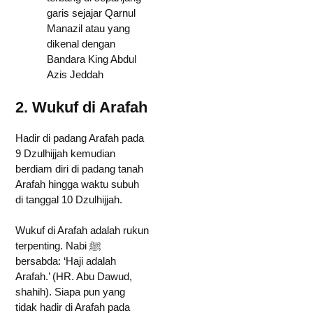
garis sejajar Qarnul
Manazil atau yang
dikenal dengan
Bandara King Abdul
Azis Jeddah
2. Wukuf di Arafah
Hadir di padang Arafah pada
9 Dzulhijjah kemudian
berdiam diri di padang tanah
Arafah hingga waktu subuh
di tanggal 10 Dzulhijjah.
Wukuf di Arafah adalah rukun
terpenting. Nabi ﷺ
bersabda: ‘Haji adalah
Arafah.’ (HR. Abu Dawud,
shahih). Siapa pun yang
tidak hadir di Arafah pada