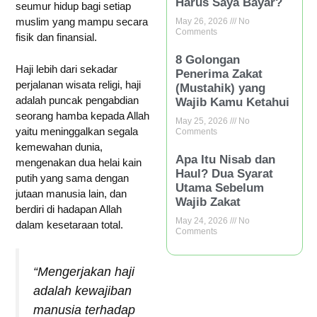
Harus Saya Bayar?
seumur hidup bagi setiap
muslim yang mampu secara
May 26, 2026
No
Comments
fisik dan finansial.
8 Golongan
Haji lebih dari sekadar
Penerima Zakat
perjalanan wisata religi, haji
(Mustahik) yang
adalah puncak pengabdian
Wajib Kamu Ketahui
seorang hamba kepada Allah
May 25, 2026
No
yaitu meninggalkan segala
Comments
kemewahan dunia,
Apa Itu Nisab dan
mengenakan dua helai kain
Haul? Dua Syarat
putih yang sama dengan
Utama Sebelum
jutaan manusia lain, dan
Wajib Zakat
berdiri di hadapan Allah
May 24, 2026
No
dalam kesetaraan total.
Comments
“
Mengerjakan haji
adalah kewajiban
manusia terhadap