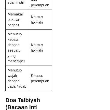
suami istri
perempuan
Memakai
Khusus
pakaian
laki-laki
berjahit
Menutup
kepala
dengan
Khusus
sesuatu
laki-laki
yang
menempel
Menutup
wajah
Khusus
dengan
perempuan
cadar/niqab
Doa Talbiyah
(Bacaan Inti