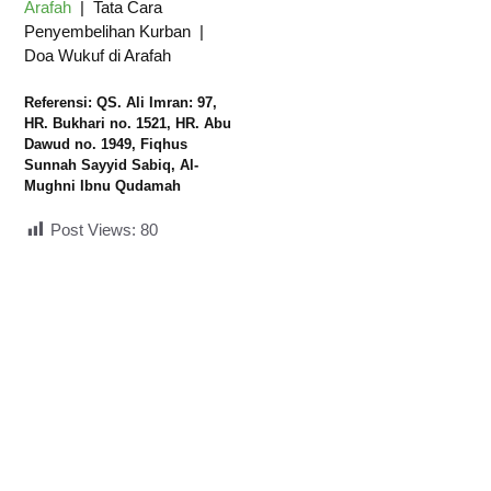
Arafah
| Tata Cara
Penyembelihan Kurban |
Doa Wukuf di Arafah
Referensi: QS. Ali Imran: 97,
HR. Bukhari no. 1521, HR. Abu
Dawud no. 1949, Fiqhus
Sunnah Sayyid Sabiq, Al-
Mughni Ibnu Qudamah
Post Views:
80