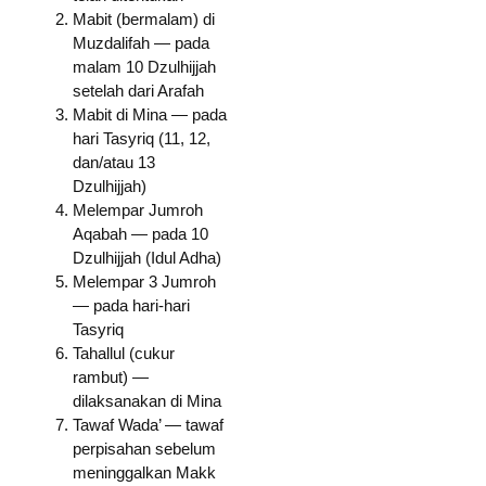
Mabit (bermalam) di
Muzdalifah — pada
malam 10 Dzulhijjah
setelah dari Arafah
Mabit di Mina — pada
hari Tasyriq (11, 12,
dan/atau 13
Dzulhijjah)
Melempar Jumroh
Aqabah — pada 10
Dzulhijjah (Idul Adha)
Melempar 3 Jumroh
— pada hari-hari
Tasyriq
Tahallul (cukur
rambut) —
dilaksanakan di Mina
Tawaf Wada’ — tawaf
perpisahan sebelum
meninggalkan Makk