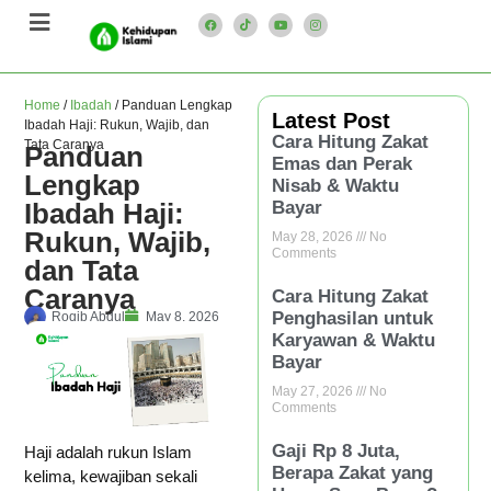
Home
/
Ibadah
/
Panduan Lengkap
Latest Post
Ibadah Haji: Rukun, Wajib, dan
Cara Hitung Zakat
Tata Caranya
Panduan
Emas dan Perak
Lengkap
Nisab & Waktu
Ibadah Haji:
Bayar
Rukun, Wajib,
May 28, 2026
No
Comments
dan Tata
Caranya
Cara Hitung Zakat
Penghasilan untuk
Roqib Abdul
May 8, 2026
Karyawan & Waktu
Bayar
May 27, 2026
No
Comments
Gaji Rp 8 Juta,
Haji adalah rukun Islam
Berapa Zakat yang
kelima, kewajiban sekali