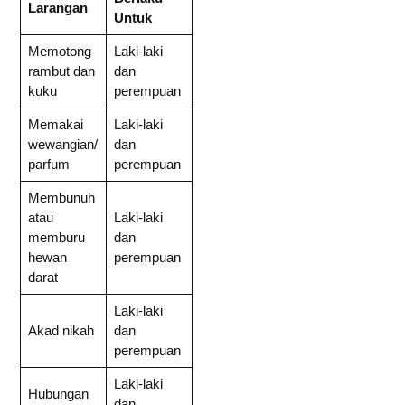
Larangan
Untuk
Memotong
Laki-laki
rambut dan
dan
kuku
perempuan
Memakai
Laki-laki
wewangian/
dan
parfum
perempuan
Membunuh
atau
Laki-laki
memburu
dan
hewan
perempuan
darat
Laki-laki
Akad nikah
dan
perempuan
Laki-laki
Hubungan
dan