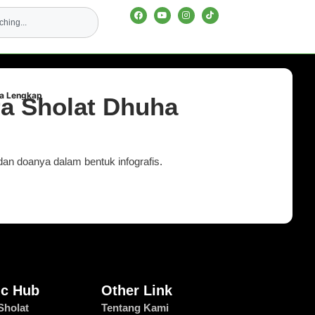
ha Lengkap
ra Sholat Dhuha
dan doanya dalam bentuk infografis.
ic Hub
Other Link
Sholat
Tentang Kami