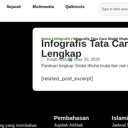
Sejarah
Multimedia
Qalbtools
Home
/
Infografis
/
Infografis Tata Cara Sholat Dhu
Infografis Tata Ca
Lengkap
Roqib Abdul
May 20, 2026
Panduan lengkap Sholat dhuha mulai dari niat 
[related_post_excerpt]
Pembahasan
Islam
Aqidah Akhlak
Jadwal 
ring yang membahas