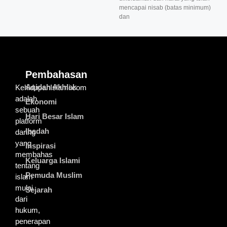
mencapai nisab (batas minimum)
dan
Pembahasan
Aqidah Akhlak
KehidupanIslami.com
adalah
Ekonomi
sebuah
Hari Besar Islam
platform
Ibadah
daring
yang
Inspirasi
membahas
Keluarga Islami
tentang
Pemuda Muslim
islam
mulai
Sejarah
dari
hukum,
penerapan