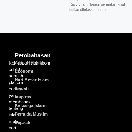
Rasulullah. Namun seringkali kisah
beliau dijelaskan terlalu
Pembahasan
Aqidah Akhlak
KehidupanIslami.com
adalah
Ekonomi
sebuah
Hari Besar Islam
platform
Ibadah
daring
yang
Inspirasi
membahas
Keluarga Islami
tentang
Pemuda Muslim
islam
mulai
Sejarah
dari