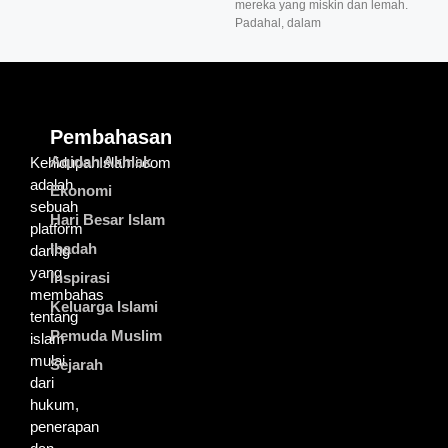
mereka yang miskin dan lemah.
Padahal, dalam
Pembahasan
Aqidah Akhlak
KehidupanIslami.com
adalah
Ekonomi
sebuah
Hari Besar Islam
platform
Ibadah
daring
yang
Inspirasi
membahas
Keluarga Islami
tentang
Pemuda Muslim
islam
mulai
Sejarah
dari
hukum,
penerapan