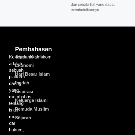
dari segala hal yang dapat
membatalkannya
Pembahasan
Aqidah Akhlak
KehidupanIslami.com
adalah
Ekonomi
sebuah
Hari Besar Islam
platform
Ibadah
daring
yang
Inspirasi
membahas
Keluarga Islami
tentang
Pemuda Muslim
islam
mulai
Sejarah
dari
hukum,